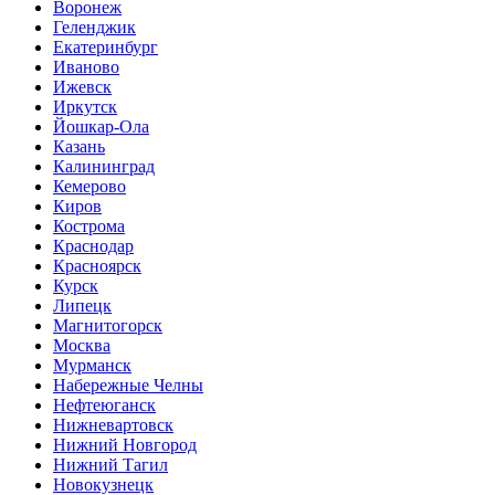
Воронеж
Геленджик
Екатеринбург
Иваново
Ижевск
Иркутск
Йошкар-Ола
Казань
Калининград
Кемерово
Киров
Кострома
Краснодар
Красноярск
Курск
Липецк
Магнитогорск
Москва
Мурманск
Набережные Челны
Нефтеюганск
Нижневартовск
Нижний Новгород
Нижний Тагил
Новокузнецк