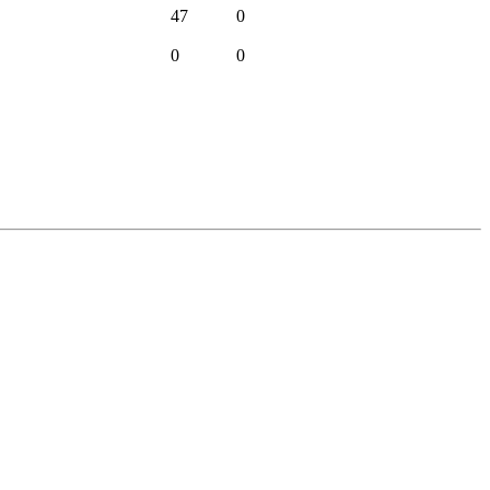
47
0
0
0