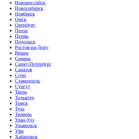
Новороссийск
Новосибирск
Ноябрьск
Омск
Оренбург
Пенза
Пермь
Подольск
Ростов-на-Дону
Рязань
Самара
Санкт-Петербург
Саратов
Сочи
Ставрополь
Сургут
Тверь
Тольятти
Томск
Тула
Тюмень
Улан-Удэ
Ульяновск
Уфа
Хабаровск