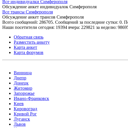
Все индивидуалки Симферополя
Обсуждение анкет индивидуалок Симферополя
Все трансы Симферополя
Обсуждение анкет трансов Симферополя
Всего сообщений: 286705. Сообщений за последние сутки: 0. П
Наши посетители сегодня:
19394
вчера:
229821
за неделю:
9869
Обратная связь
Разместить анкету
Карта анкет
Карта форумов
Мы доступны в:
Винница
Днепр
Донецк
Житомир
Запорожье
Ивано-Франковск
Киев
Кировоград
Кривой Рог
Луганск
Львов