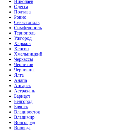
Николаев
Одесса
Полтава
Ровно
Севастополь
Симферополь
Тернополь
Ужгород
Харьков
Херсон
Хмельницкий
Черкассы
Чернигов
Черновцы
Ялта
Анапа
Ангарск
Астрахань
Барнаул
Белгород
Брянск
Владивосток
Владимир
Волгоград
Вологда