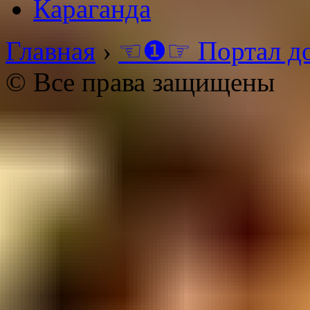
Караганда
Главная
›
☜❶☞ Портал д
© Все права защищены