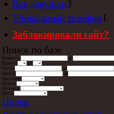
Все девушки
3
Уникальный телефон
1
Заблокировали сайт?
Поиск по базе
Возраст от
до
Грудь от
до
Рост от
до
Цена от
до
Цвет кожи
Волосы
Интересы
Выезд
Поиск