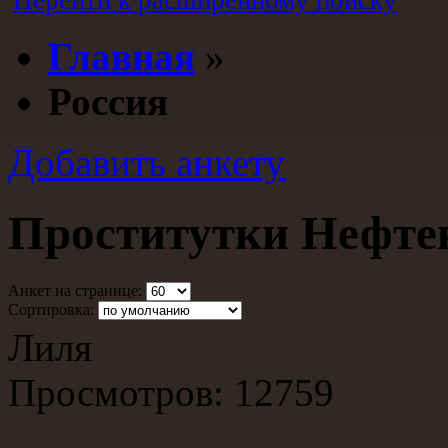
Перейти к расширенному поиску
Главная
»
Россия
Добавить анкету
Проститутки Нефте
Анкет на странице:
Сортировка:
Лиля
Просмотров: 12759