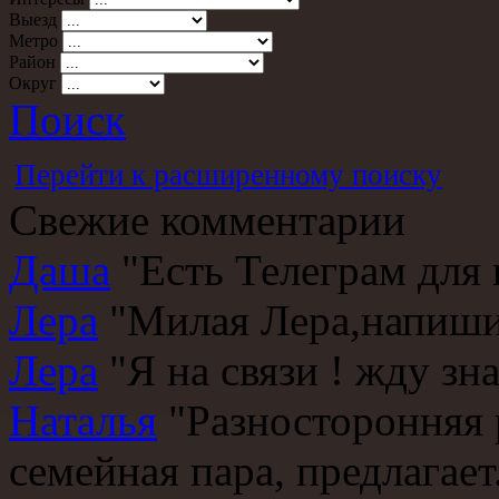
Выезд
Метро
Район
Округ
Поиск
Перейти к расширенному поиску
Свежие комментарии
Даша
"Есть Телеграм для 
Лера
"Милая Лера,напишит
Лера
"Я на связи ! жду зна
Наталья
"Разносторонняя 
семейная пара, предлагает