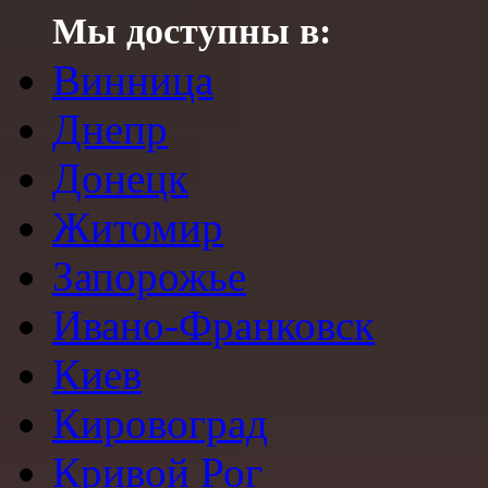
Мы доступны в:
Винница
Днепр
Донецк
Житомир
Запорожье
Ивано-Франковск
Киев
Кировоград
Кривой Рог