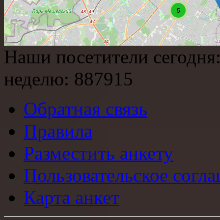
5
Наши посетители сегодня
неделю:
887915
Обратная связь
Правила
Разместить анкету
Пользовательское согл
Карта анкет