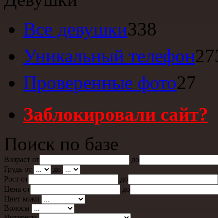
Все девушки
338
Уникальный телефон
27
Проверенные фото
27
Заблокировали сайт?
Поиск по базе
Возраст от
до
Грудь от
до
Рост от
до
Цена от
до
Цвет кожи
Волосы
Интересы