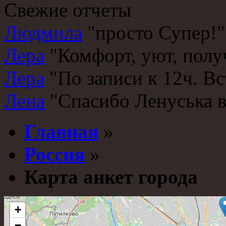
Свежие отчеты
Людмила
"просто Супер!
Лера
"Комфорт, уют, получ
Лера
"По записи к 12ч. Вс
Лена
"Спасибо Ленуська вс
Главная
»
Россия
»
Карта анкет города
+
−