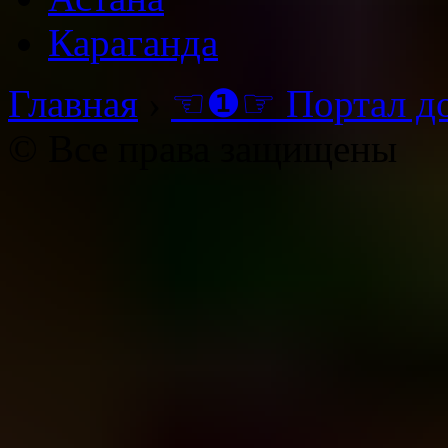
Караганда
Главная
›
☜❶☞ Портал д
© Все права защищены