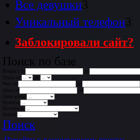
Все девушки
3
Уникальный телефон
3
Заблокировали сайт?
Поиск по базе
Возраст от
до
Грудь от
до
Рост от
до
Цена от
до
Цвет кожи
Волосы
Интересы
Выезд
Поиск