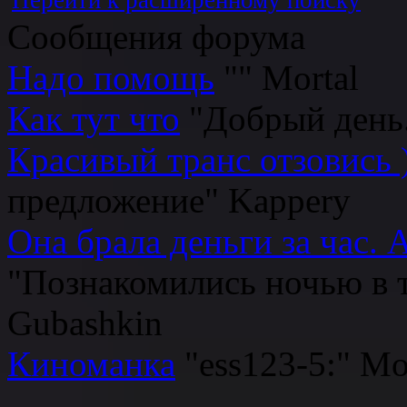
Перейти к расширенному поиску
Сообщения форума
Надо помощь
""
Мortаl
Как тут что
"Добрый день.
Красивый транс отзовись 
предложение"
Kappery
Она брала деньги за час. 
"Познакомились ночью в та
Gubashkin
Киноманка
"ess123-5:"
Мo