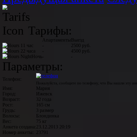
Тарифы:
Апартаменты
Выезд
1 час
-
2500 руб.
2 часа
-
4500 руб.
Ночь
-
-
Параметры:
Телефон:
Пожалуйста, сообщите по телефону, что Вы нашли эту анк
Имя:
Мария
Город:
Ижевск
Возраст:
32 года
Рост:
165 см
Грудь:
3 размер
Волосы:
Блондинка
Вес:
75 кг
Анкета создана:
23.12.2013 20:19
Номер анкеты:
23791